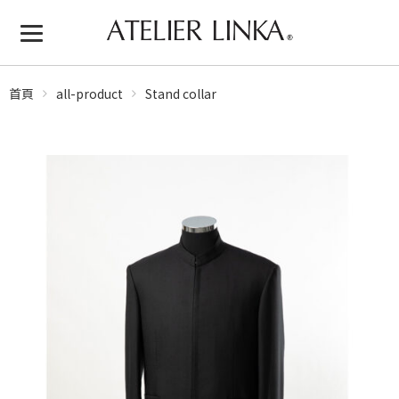
首頁
all-product
Stand collar