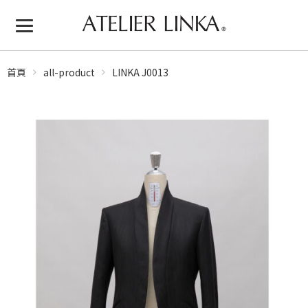
首頁
all-product
LINKA J0013