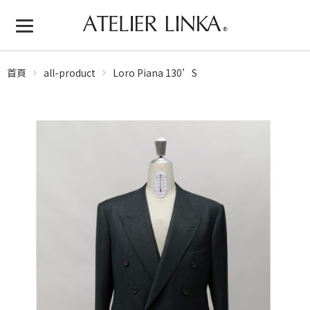
首頁
all-product
Loro Piana 130’S